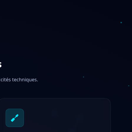
s
icités techniques.