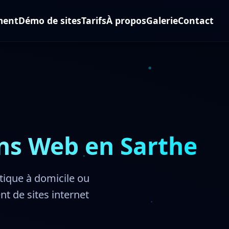
ment
Démo de sites
Tarifs
À propos
Galerie
Contact
ons Web en Sarthe
ique à domicile ou
t de sites internet